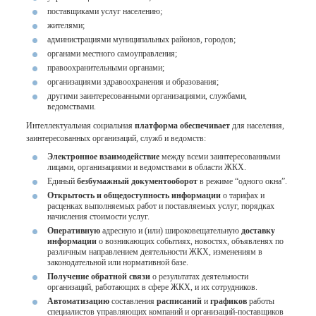
поставщиками услуг населению;
жителями;
администрациями муниципальных районов, городов;
органами местного самоуправления;
правоохранительными органами;
организациями здравоохранения и образования;
другими заинтересованными организациями, службами,
ведомствами.
Интеллектуальная социальная
платформа обеспечивает
для населения,
заинтересованных организаций, служб и ведомств:
Электронное взаимодействие
между всеми заинтересованными
лицами, организациями и ведомствами в области ЖКХ.
Единый
безбумажный документооборот
в режиме “одного окна”.
Открытость и общедоступность информации
о тарифах и
расценках выполняемых работ и поставляемых услуг, порядках
начисления стоимости услуг.
Оперативную
адресную и (или) широковещательную
доставку
информации
о возникающих событиях, новостях, объявленях по
различным направлением деятельности ЖКХ, изменениям в
законодательной или нормативной базе.
Получение обратной связи
о результатах деятельности
организаций, работающих в сфере ЖКХ, и их сотрудников.
Автоматизацию
составления
расписаний
и
графиков
работы
специалистов управляющих компаний и организаций-поставщиков