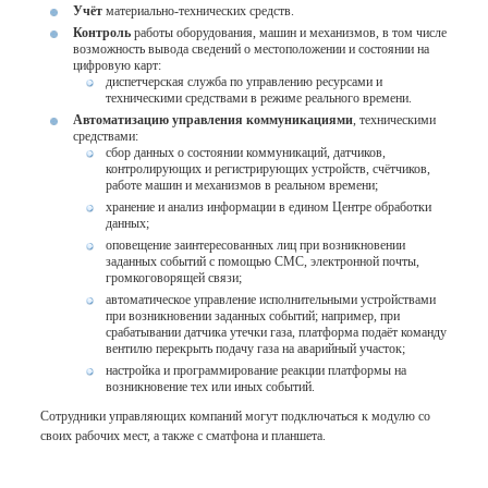
Учёт
материально-технических средств.
Контроль
работы оборудования, машин и механизмов, в том числе
возможность вывода сведений о местоположении и состоянии на
цифровую карт:
диспетчерская служба по управлению ресурсами и
техническими средствами в режиме реального времени.
Автоматизацию управления коммуникациями
, техническими
средствами:
сбор данных о состоянии коммуникаций, датчиков,
контролирующих и регистрирующих устройств, счётчиков,
работе машин и механизмов в реальном времени;
хранение и анализ информации в едином Центре обработки
данных;
оповещение заинтересованных лиц при возникновении
заданных событий с помощью СМС, электронной почты,
громкоговорящей связи;
автоматическое управление исполнительными устройствами
при возникновении заданных событий; например, при
срабатывании датчика утечки газа, платформа подаёт команду
вентилю перекрыть подачу газа на аварийный участок;
настройка и программирование реакции платформы на
возникновение тех или иных событий.
Сотрудники управляющих компаний могут подключаться к модулю со
своих рабочих мест, а также с сматфона и планшета.