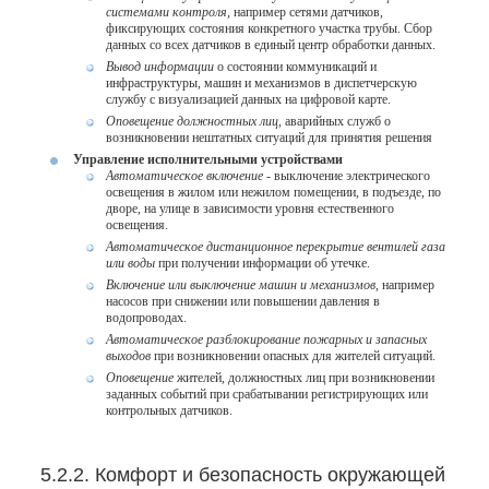
системами контроля,
например сетями датчиков,
фиксирующих состояния конкретного участка трубы. Сбор
данных со всех датчиков в единый центр обработки данных.
Вывод информации
о состоянии коммуникаций и
инфраструктуры, машин и механизмов в диспетчерскую
службу с визуализацией данных на цифровой карте.
Оповещение должностных лиц
, аварийных служб о
возникновении нештатных ситуаций для принятия решения
Управление исполнительными устройствами
Автоматическое включение
- выключение электрического
освещения в жилом или нежилом помещении, в подъезде, по
дворе, на улице в зависимости уровня естественного
освещения.
Автоматическое дистанционное перекрытие вентилей газа
или воды
при получении информации об утечке.
Включение или выключение машин и механизмов
, например
насосов при снижении или повышении давления в
водопроводах.
Автоматическое разблокирование пожарных и запасных
выходов
при возникновении опасных для жителей ситуаций.
Оповещение
жителей, должностных лиц при возникновении
заданных событий при срабатывании регистрирующих или
контрольных датчиков.
5.2.2. Комфорт и безопасность окружающей