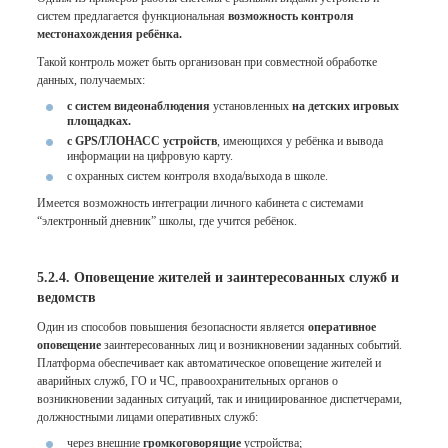
систем предлагается функциональная
возможность контроля
местонахождения ребёнка.
Такой контроль может быть организован при совместной обработке
данных, получаемых:
с систем видеонаблюдения
установленных
на детских игровых
площадках.
с GPS/ГЛОНАСС устройств
, имеющихся у ребёнка и вывода
информации на цифровую карту.
с охранных систем контроля входа/выхода в школе.
Имеется возможность интеграции личного кабинета с системами
“электронный дневник” школы, где учится ребёнок.
5.2.4. Оповещение жителей и заинтересованных служб и
ведомств
Один из способов повышения безопасности является
оперативное
оповещение
заинтересованных лиц и возникновении заданных событий.
Платформа обеспечивает как автоматическое оповещение жителей и
аварийных служб, ГО и ЧС, правоохранительных органов о
возникновении заданных ситуаций, так и инициированное диспетчерами,
должностными лицами оперативных служб:
через внешние
громкоговорящие
устройства;