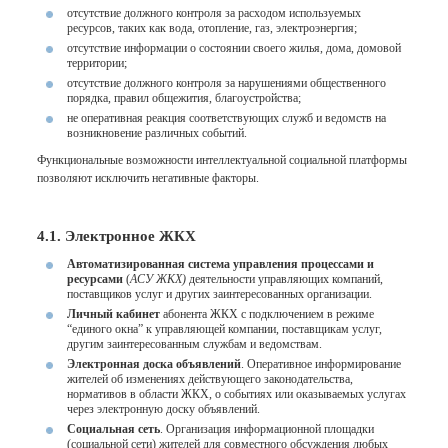
отсутствие должного контроля за расходом используемых
ресурсов, таких как вода, отопление, газ, электроэнергия;
отсутствие информации о состоянии своего жилья, дома, домовой
территории;
отсутствие должного контроля за нарушениями общественного
порядка, правил общежития, благоустройства;
не оперативная реакция соответствующих служб и ведомств на
возникновение различных событий.
Функциональные возможности интеллектуальной социальной платформы
позволяют исключить негативные факторы.
4.1. Электронное ЖКХ
Автоматизированная система управления процессами и
ресурсами
(
АСУ ЖКХ)
деятельности управляющих компаний,
поставщиков услуг и других заинтересованных организации.
Личный кабинет
абонента ЖКХ с подключением в режиме
“единого окна” к управляющей компании, поставщикам услуг,
другим заинтересованным службам и ведомствам.
Электронная доска объявлений
. Оперативное информирование
жителей об изменениях действующего законодательства,
нормативов в области ЖКХ, о событиях или оказываемых услугах
через электронную доску объявлений.
Социальная сеть
. Организация информационной площадки
(социальной сети) жителей для совместного обсуждения любых