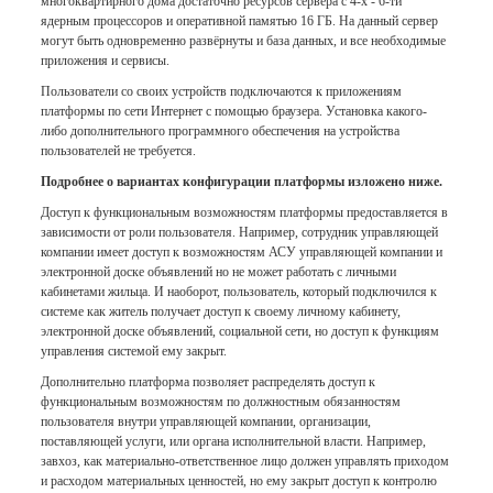
многоквартирного дома достаточно ресурсов сервера с 4-х - 6-ти
ядерным процессоров и оперативной памятью 16 ГБ. На данный сервер
могут быть одновременно развёрнуты и база данных, и все необходимые
приложения и сервисы.
Пользователи со своих устройств подключаются к приложениям
платформы по сети Интернет с помощью браузера. Установка какого-
либо дополнительного программного обеспечения на устройства
пользователей не требуется.
Подробнее о вариантах конфигурации платформы изложено ниже.
Доступ к функциональным возможностям платформы предоставляется в
зависимости от роли пользователя. Например, сотрудник управляющей
компании имеет доступ к возможностям АСУ управляющей компании и
электронной доске объявлений но не может работать с личными
кабинетами жильца. И наоборот, пользователь, который подключился к
системе как житель получает доступ к своему личному кабинету,
электронной доске объявлений, социальной сети, но доступ к функциям
управления системой ему закрыт.
Дополнительно платформа позволяет распределять доступ к
функциональным возможностям по должностным обязанностям
пользователя внутри управляющей компании, организации,
поставляющей услуги, или органа исполнительной власти. Например,
завхоз, как материально-ответственное лицо должен управлять приходом
и расходом материальных ценностей, но ему закрыт доступ к контролю