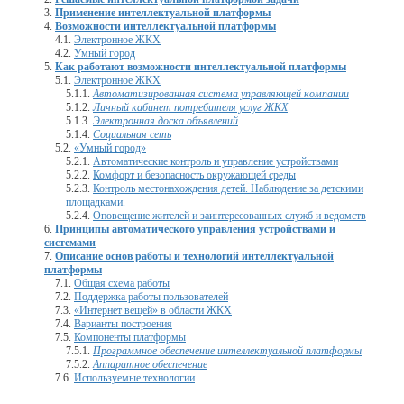
Применение интеллектуальной платформы
Возможности интеллектуальной платформы
Электронное ЖКХ
Умный город
Как работают возможности интеллектуальной платформы
Электронное ЖКХ
Автоматизированная система управляющей компании
Личный кабинет потребителя услуг ЖКХ
Электронная доска объявлений
Социальная сеть
«Умный город»
Автоматические контроль и управление устройствами
Комфорт и безопасность окружающей среды
Контроль местонахождения детей. Наблюдение за детскими
площадками.
Оповещение жителей и заинтересованных служб и ведомств
Принципы автоматического управления устройствами и
системами
Описание основ работы и технологий интеллектуальной
платформы
Общая схема работы
Поддержка работы пользователей
«Интернет вещей» в области ЖКХ
Варианты построения
Компоненты платформы
Программное обеспечение интеллектуальной платформы
Аппаратное обеспечение
Используемые технологии