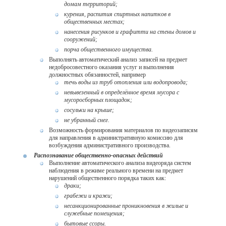
домам территорий;
курения, распития спиртных напитков в
общественных местах;
нанесения рисунков и графитти на стены домов и
сооружений;
порча общественного имущества.
Выполнять автоматический анализ записей на предмет
недобросовестного оказания услуг и выполнения
должностных обязанностей, например
течь воды из труб отопления или водопровода;
невывезенный в определённое время мусора с
мусоросборных площадок;
сосульки на крыше;
не убранный снег.
Возможность формирования материалов по видеозаписям
для направления в административную комиссию для
возбуждения административного производства.
Распознавание общественно-опасных действий
Выполнение автоматического анализа видеоряда систем
наблюдения в режиме реального времени на предмет
нарушений общественного порядка таких как:
драки;
грабежи и кражи;
несанкционированные проникновения в жилые и
служебные помещения;
бытовые ссоры.