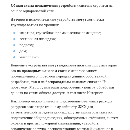
Общая схема подключения устройств
к системе строится на
основе одноранговой сети.
Датчики
и исполнительные устройства
могут
логически
группироваться
по уровням:
квартира, служебное, промышленное помещение;
лестничная площадка;
подъезд;
дом;
микрорайон.
Конечные
устройства могут подключаться
к маршрутизаторам
как
по проводным каналам связи
с использованием
промышленного протокола передачи данных собственной
разработки,
так и по беспроводным каналам связи
по IP
протоколу. Маршрутизаторы подключены к центру обработки
данных по сетям общего доступа, в том числе Интернет.
Как пример можно привести подключение счётчиков расхода
ресурсов в квартире кличному кабинету ЖКХ для
автоматической передачи данных. Другим примером является
подключение общеподъездных, общедомовых счётчиков, систем
охраны и противопожарной сигнализации, устройств
ограничения доступа, распределяющих вентилей и клапанов в