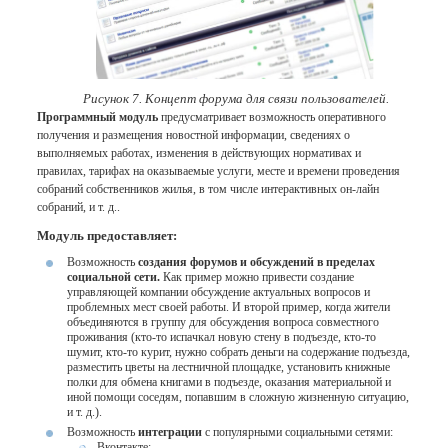
Рисунок 7. Концепт форума для связи пользователей.
Программный модуль
предусматривает возможность оперативного
получения и размещения новостной информации, сведениях о
выполняемых работах, изменения в действующих нормативах и
правилах, тарифах на оказываемые услуги, месте и времени проведения
собраний собственников жилья, в том числе интерактивных он-лайн
собраний, и т. д..
Модуль предоставляет:
Возможность
создания форумов и обсуждений в пределах
социальной сети.
Как пример можно привести создание
управляющей компании обсуждение актуальных вопросов и
проблемных мест своей работы. И второй пример, когда жители
объединяются в группу для обсуждения вопроса совместного
проживания (кто-то испачкал новую стену в подъезде, кто-то
шумит, кто-то курит, нужно собрать деньги на содержание подъезда,
разместить цветы на лестничной площадке, установить книжные
полки для обмена книгами в подъезде, оказания материальной и
иной помощи соседям, попавшим в сложную жизненную ситуацию,
и т. д.).
Возможность
интеграции
с популярными социальными сетями:
Вконтакте;