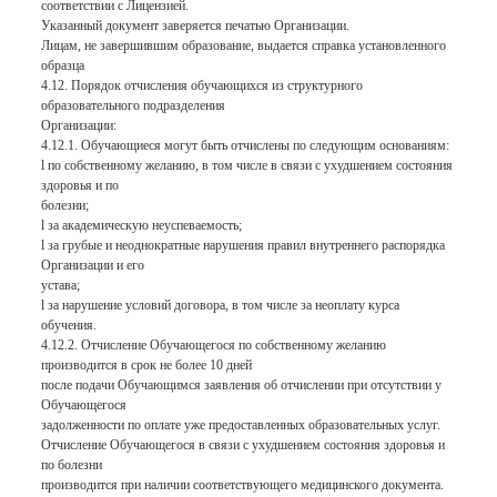
соответствии с Лицензией.
Указанный документ заверяется печатью Организации.
Лицам, не завершившим образование, выдается справка установленного
образца
4.12. Порядок отчисления обучающихся из структурного
образовательного подразделения
Организации:
4.12.1. Обучающиеся могут быть отчислены по следующим основаниям:
l по собственному желанию, в том числе в связи с ухудшением состояния
здоровья и по
болезни;
l за академическую неуспеваемость;
l за грубые и неоднократные нарушения правил внутреннего распорядка
Организации и его
устава;
l за нарушение условий договора, в том числе за неоплату курса
обучения.
4.12.2. Отчисление Обучающегося по собственному желанию
производится в срок не более 10 дней
после подачи Обучающимся заявления об отчислении при отсутствии у
Обучающегося
задолженности по оплате уже предоставленных образовательных услуг.
Отчисление Обучающегося в связи с ухудшением состояния здоровья и
по болезни
производится при наличии соответствующего медицинского документа.