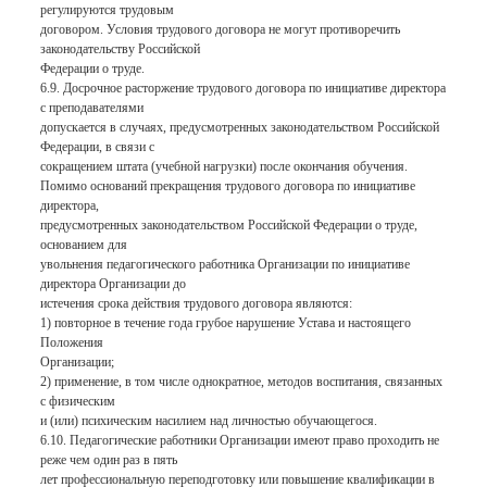
регулируются трудовым
договором. Условия трудового договора не могут противоречить
законодательству Российской
Федерации о труде.
6.9. Досрочное расторжение трудового договора по инициативе директора
с преподавателями
допускается в случаях, предусмотренных законодательством Российской
Федерации, в связи с
сокращением штата (учебной нагрузки) после окончания обучения.
Помимо оснований прекращения трудового договора по инициативе
директора,
предусмотренных законодательством Российской Федерации о труде,
основанием для
увольнения педагогического работника Организации по инициативе
директора Организации до
истечения срока действия трудового договора являются:
1) повторное в течение года грубое нарушение Устава и настоящего
Положения
Организации;
2) применение, в том числе однократное, методов воспитания, связанных
с физическим
и (или) психическим насилием над личностью обучающегося.
6.10. Педагогические работники Организации имеют право проходить не
реже чем один раз в пять
лет профессиональную переподготовку или повышение квалификации в