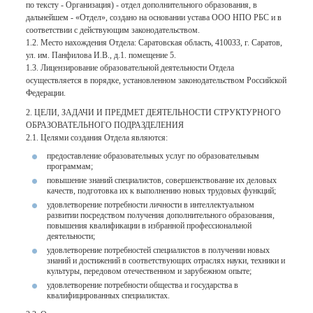
по тексту - Организация) - отдел дополнительного образования, в
дальнейшем - «Отдел», создано на основании устава ООО НПО РБС и в
соответствии с действующим законодательством.
1.2. Место нахождения Отдела: Саратовская область, 410033, г. Саратов,
ул. им. Панфилова И.В., д.1. помещение 5.
1.3. Лицензирование образовательной деятельности Отдела
осуществляется в порядке, установленном законодательством Российской
Федерации.
2. ЦЕЛИ, ЗАДАЧИ И ПРЕДМЕТ ДЕЯТЕЛЬНОСТИ СТРУКТУРНОГО
ОБРАЗОВАТЕЛЬНОГО ПОДРАЗДЕЛЕНИЯ
2.1. Целями создания Отдела являются:
предоставление образовательных услуг по образовательным
программам;
повышение знаний специалистов, совершенствование их деловых
качеств, подготовка их к выполнению новых трудовых функций;
удовлетворение потребности личности в интеллектуальном
развитии посредством получения дополнительного образования,
повышения квалификации в избранной профессиональной
деятельности;
удовлетворение потребностей специалистов в получении новых
знаний и достижений в соответствующих отраслях науки, техники и
культуры, передовом отечественном и зарубежном опыте;
удовлетворение потребности общества и государства в
квалифицированных специалистах.