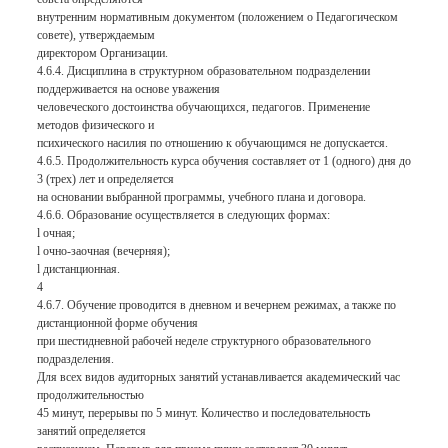
внутренним нормативным документом (положением о Педагогическом
совете), утверждаемым
директором Организации.
4.6.4. Дисциплина в структурном образовательном подразделении
поддерживается на основе уважения
человеческого достоинства обучающихся, педагогов. Применение
методов физического и
психического насилия по отношению к обучающимся не допускается.
4.6.5. Продолжительность курса обучения составляет от 1 (одного) дня до
3 (трех) лет и определяется
на основании выбранной программы, учебного плана и договора.
4.6.6. Образование осуществляется в следующих формах:
l очная;
l очно-заочная (вечерняя);
l дистанционная.
4
4.6.7. Обучение проводится в дневном и вечернем режимах, а также по
дистанционной форме обучения
при шестидневной рабочей неделе структурного образовательного
подразделения.
Для всех видов аудиторных занятий устанавливается академический час
продолжительностью
45 минут, перерывы по 5 минут. Количество и последовательность
занятий определяется