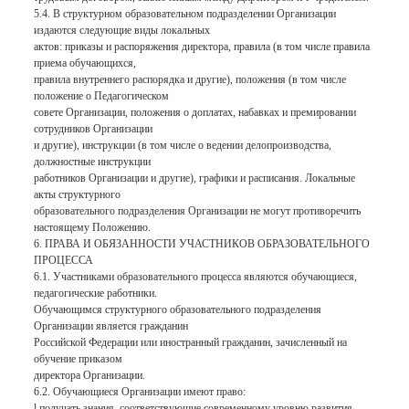
5.4. В структурном образовательном подразделении Организации
издаются следующие виды локальных
актов: приказы и распоряжения директора, правила (в том числе правила
приема обучающихся,
правила внутреннего распорядка и другие), положения (в том числе
положение о Педагогическом
совете Организации, положения о доплатах, набавках и премировании
сотрудников Организации
и другие), инструкции (в том числе о ведении делопроизводства,
должностные инструкции
работников Организации и другие), графики и расписания. Локальные
акты структурного
образовательного подразделения Организации не могут противоречить
настоящему Положению.
6. ПРАВА И ОБЯЗАННОСТИ УЧАСТНИКОВ ОБРАЗОВАТЕЛЬНОГО
ПРОЦЕССА
6.1. Участниками образовательного процесса являются обучающиеся,
педагогические работники.
Обучающимся структурного образовательного подразделения
Организации является гражданин
Российской Федерации или иностранный гражданин, зачисленный на
обучение приказом
директора Организации.
6.2. Обучающиеся Организации имеют право:
l получать знания, соответствующие современному уровню развития