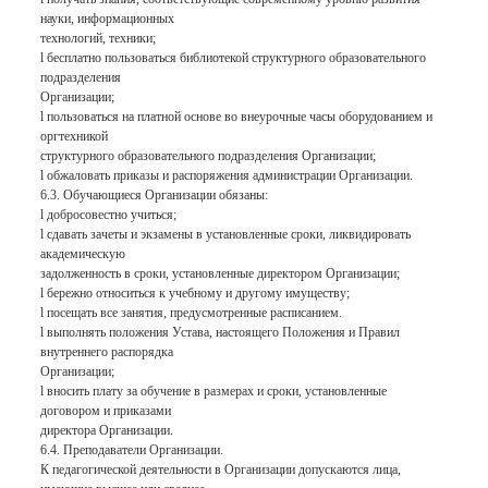
науки, информационных
технологий, техники;
l бесплатно пользоваться библиотекой структурного образовательного
подразделения
Организации;
l пользоваться на платной основе во внеурочные часы оборудованием и
оргтехникой
структурного образовательного подразделения Организации;
l обжаловать приказы и распоряжения администрации Организации.
6.3. Обучающиеся Организации обязаны:
l добросовестно учиться;
l сдавать зачеты и экзамены в установленные сроки, ликвидировать
академическую
задолженность в сроки, установленные директором Организации;
l бережно относиться к учебному и другому имуществу;
l посещать все занятия, предусмотренные расписанием.
l выполнять положения Устава, настоящего Положения и Правил
внутреннего распорядка
Организации;
l вносить плату за обучение в размерах и сроки, установленные
договором и приказами
директора Организации.
6.4. Преподаватели Организации.
К педагогической деятельности в Организации допускаются лица,