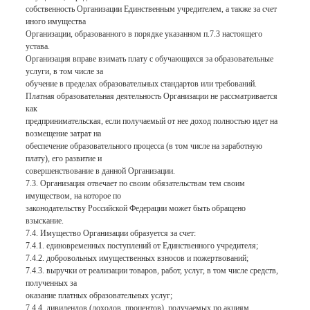
собственность Организации Единственным учредителем, а также за счет
иного имущества
Организации, образованного в порядке указанном п.7.3 настоящего
устава.
Организация вправе взимать плату с обучающихся за образовательные
услуги, в том числе за
обучение в пределах образовательных стандартов или требований.
Платная образовательная деятельность Организации не рассматривается
как
предпринимательская, если получаемый от нее доход полностью идет на
возмещение затрат на
обеспечение образовательного процесса (в том числе на заработную
плату), его развитие и
совершенствование в данной Организации.
7.3. Организация отвечает по своим обязательствам тем своим
имуществом, на которое по
законодательству Российской Федерации может быть обращено
взыскание.
7.4. Имущество Организации образуется за счет:
7.4.1. единовременных поступлений от Единственного учредителя;
7.4.2. добровольных имущественных взносов и пожертвований;
7.4.3. выручки от реализации товаров, работ, услуг, в том числе средств,
полученных за
оказание платных образовательных услуг;
7.4.4. дивидендов (доходов, процентов), получаемых по акциям,