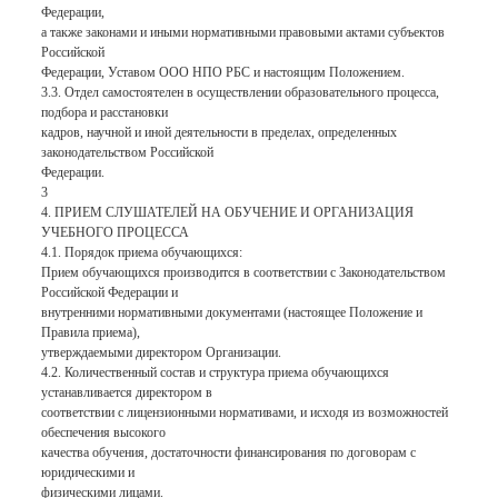
Федерации,
а также законами и иными нормативными правовыми актами субъектов
Российской
Федерации, Уставом ООО НПО РБС и настоящим Положением.
3.3. Отдел самостоятелен в осуществлении образовательного процесса,
подбора и расстановки
кадров, научной и иной деятельности в пределах, определенных
законодательством Российской
Федерации.
3
4. ПРИЕМ СЛУШАТЕЛЕЙ НА ОБУЧЕНИЕ И ОРГАНИЗАЦИЯ
УЧЕБНОГО ПРОЦЕССА
4.1. Порядок приема обучающихся:
Прием обучающихся производится в соответствии с Законодательством
Российской Федерации и
внутренними нормативными документами (настоящее Положение и
Правила приема),
утверждаемыми директором Организации.
4.2. Количественный состав и структура приема обучающихся
устанавливается директором в
соответствии с лицензионными нормативами, и исходя из возможностей
обеспечения высокого
качества обучения, достаточности финансирования по договорам с
юридическими и
физическими лицами.