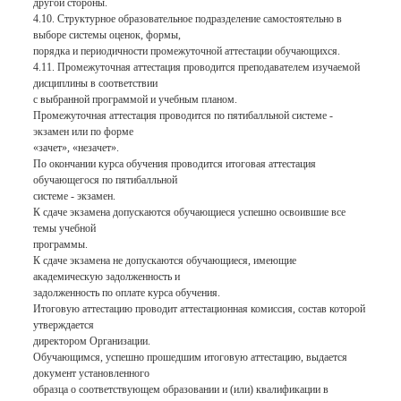
другой стороны.
4.10. Структурное образовательное подразделение самостоятельно в
выборе системы оценок, формы,
порядка и периодичности промежуточной аттестации обучающихся.
4.11. Промежуточная аттестация проводится преподавателем изучаемой
дисциплины в соответствии
с выбранной программой и учебным планом.
Промежуточная аттестация проводится по пятибалльной системе -
экзамен или по форме
«зачет», «незачет».
По окончании курса обучения проводится итоговая аттестация
обучающегося по пятибалльной
системе - экзамен.
К сдаче экзамена допускаются обучающиеся успешно освоившие все
темы учебной
программы.
К сдаче экзамена не допускаются обучающиеся, имеющие
академическую задолженность и
задолженность по оплате курса обучения.
Итоговую аттестацию проводит аттестационная комиссия, состав которой
утверждается
директором Организации.
Обучающимся, успешно прошедшим итоговую аттестацию, выдается
документ установленного
образца о соответствующем образовании и (или) квалификации в