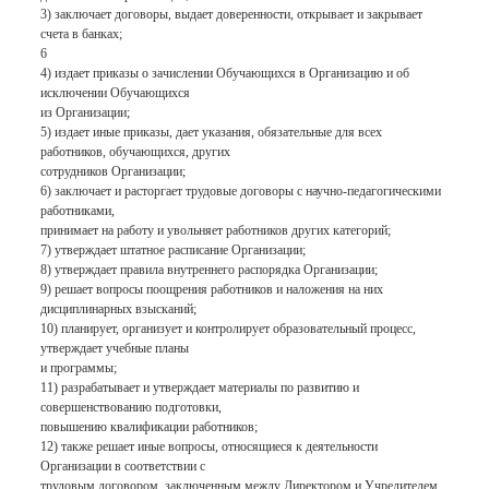
3) заключает договоры, выдает доверенности, открывает и закрывает
счета в банках;
6
4) издает приказы о зачислении Обучающихся в Организацию и об
исключении Обучающихся
из Организации;
5) издает иные приказы, дает указания, обязательные для всех
работников, обучающихся, других
сотрудников Организации;
6) заключает и расторгает трудовые договоры с научно-педагогическими
работниками,
принимает на работу и увольняет работников других категорий;
7) утверждает штатное расписание Организации;
8) утверждает правила внутреннего распорядка Организации;
9) решает вопросы поощрения работников и наложения на них
дисциплинарных взысканий;
10) планирует, организует и контролирует образовательный процесс,
утверждает учебные планы
и программы;
11) разрабатывает и утверждает материалы по развитию и
совершенствованию подготовки,
повышению квалификации работников;
12) также решает иные вопросы, относящиеся к деятельности
Организации в соответствии с
трудовым договором, заключенным между Директором и Учредителем.