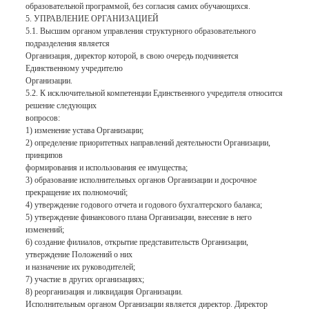
образовательной программой, без согласия самих обучающихся.
5. УПРАВЛЕНИЕ ОРГАНИЗАЦИЕЙ
5.1. Высшим органом управления структурного образовательного
подразделения является
Организация, директор которой, в свою очередь подчиняется
Единственному учредителю
Организации.
5.2. К исключительной компетенции Единственного учредителя относится
решение следующих
вопросов:
1) изменение устава Организации;
2) определение приоритетных направлений деятельности Организации,
принципов
формирования и использования ее имущества;
3) образование исполнительных органов Организации и досрочное
прекращение их полномочий;
4) утверждение годового отчета и годового бухгалтерского баланса;
5) утверждение финансового плана Организации, внесение в него
изменений;
6) создание филиалов, открытие представительств Организации,
утверждение Положений о них
и назначение их руководителей;
7) участие в других организациях;
8) реорганизация и ликвидация Организации.
Исполнительным органом Организации является директор. Директор