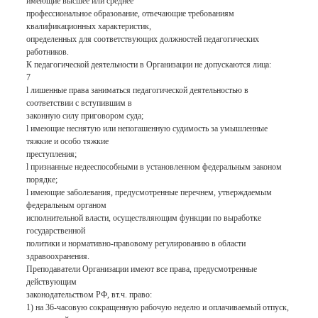
имеющие высшее или среднее
профессиональное образование, отвечающие требованиям
квалификационных характеристик,
определенных для соответствующих должностей педагогических
работников.
К педагогической деятельности в Организации не допускаются лица:
7
l лишенные права заниматься педагогической деятельностью в
соответствии с вступившим в
законную силу приговором суда;
l имеющие неснятую или непогашенную судимость за умышленные
тяжкие и особо тяжкие
преступления;
l признанные недееспособными в установленном федеральным законом
порядке;
l имеющие заболевания, предусмотренные перечнем, утверждаемым
федеральным органом
исполнительной власти, осуществляющим функции по выработке
государственной
политики и нормативно-правовому регулированию в области
здравоохранения.
Преподаватели Организации имеют все права, предусмотренные
действующим
законодательством РФ, вт.ч. право:
1) на 36-часовую сокращенную рабочую неделю и оплачиваемый отпуск,