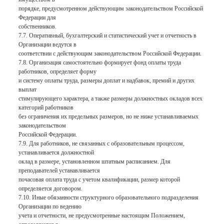
порядке, предусмотренном действующим законодательством Российской
Федерации для
собственников.
7.7. Оперативный, бухгалтерский и статистический учет и отчетность в
Организации ведутся в
соответствии с действующим законодательством Российской Федерации.
7.8. Организация самостоятельно формирует фонд оплаты труда
работников, определяет форму
и систему оплаты труда, размеры доплат и надбавок, премий и других
выплат
стимулирующего характера, а также размеры должностных окладов всех
категорий работников
без ограничения их предельных размеров, но не ниже устанавливаемых
законодательством
Российской Федерации.
7.9. Для работников, не связанных с образовательным процессом,
устанавливается должностной
оклад в размере, установленном штатным расписанием. Для
преподавателей устанавливается
почасовая оплата труда с учетом квалификации, размер которой
определяется договором.
7.10. Иные обязанности структурного образовательного подразделения
Организации по ведению
учета и отчетности, не предусмотренные настоящим Положением,