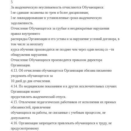
5
За академическую неуспеваемость отчисляются Обучающиеся:
l не сдавшие экзамены по трем и более дисциплинам;
l не ликвидировавшие в установленные сроки академическую
задолженность.
Отчисление Обучающегося за грубые и неоднократные нарушения
правил внутреннего
распорядка Организации и его устава и за нарушение условий договора, в
том числе за неоплату
курса обучения производится не позднее чем через один месяц со ~тя
обнаружения нарушения.
Отчисление Обучающихся производится приказом директора
Организации.
4.13. Об отчислении обучающегося Организация обязана письменно
уведомить обучающегося за
10 дней до дня отчисления.
4.14. По медицинским показаниям и в других исключительных случаях
Организация может
предоставлять академический отпуск.
4.15. Отвлечение педагогических работников от исполнения их прямых
обязанностей, привлечение
обучающихся на работы, не связанные с учебным процессом, не
допускаются.
4.16. Организации запрещается привлекать обучающихся к труду, не
предусмотренному